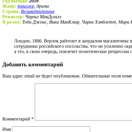
Год выхода:
2016
Жанр:
триллер
, драма
Страна:
Великобритания
Режиссер:
Чарльз МакДугалл
В ролях:
Тоби Джонс, Вики МакКлюр, Чарли Хэмблетт, Мари К
Лондон, 1886. Верлок работает в захудалом магазинчике в центре Сохо в Лондоне. На самом деле, Верлок является «кротом» в местной ячейке анархистов, которого наняли
сотрудники российского посольства, что он усиленно скр
а это, в свою очередь, повлечет политические репрессии 
Добавить комментарий
Ваш адрес email не будет опубликован.
Обязательные поля пом
Комментарий
*
Имя