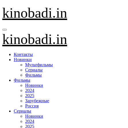
Перейти
kinobadi.in
к
содержанию
kinobadi.in
Контакты
Новинки
Мультфильмы
Сериалы
Фильмы
Фильмы
Новинки
2024
2025
Зарубежные
Россия
Сериалы
Новинки
2024
2025