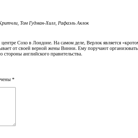
ритчли, Том Гудман-Хилл, Рафаэль Аклок
ывает от своей верной жены Винни. Ему поручают организовать т
со стороны английского правительства.
ечены
*