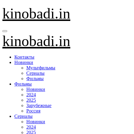
Перейти
kinobadi.in
к
содержанию
kinobadi.in
Контакты
Новинки
Мультфильмы
Сериалы
Фильмы
Фильмы
Новинки
2024
2025
Зарубежные
Россия
Сериалы
Новинки
2024
2025