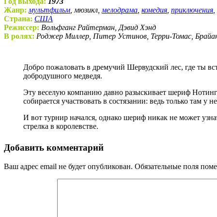
Год выхода:
1973
Жанр:
мультфильм
, мюзикл,
мелодрама
,
комедия
,
приключения
,
Страна:
США
Режиссер:
Вольфганг Райтерман, Дэвид Хэнд
В ролях:
Роджер Миллер, Питер Устинов, Терри-Томас, Брайа
Добро пожаловать в дремучий Шервудский лес, где ты встретишь храброго и забавного лисенка по имени Робин Гуд и его лучшего друга Крошку Джона — большого
добродушного медведя.
Эту веселую компанию давно разыскивает шериф Нотингем
собирается участвовать в состязании: ведь только там у 
И вот турнир начался, однако шериф никак не может узна
стрелка в королевстве.
Добавить комментарий
Ваш адрес email не будет опубликован.
Обязательные поля пом