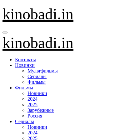
Перейти
kinobadi.in
к
содержанию
kinobadi.in
Контакты
Новинки
Мультфильмы
Сериалы
Фильмы
Фильмы
Новинки
2024
2025
Зарубежные
Россия
Сериалы
Новинки
2024
2025