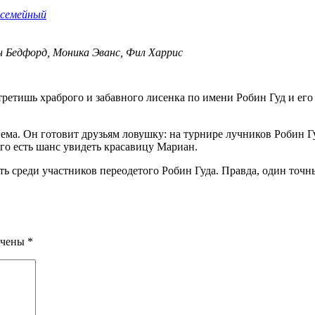
семейный
н Бедфорд, Моника Эванс, Фил Харрис
а. Он готовит друзьям ловушку: на турнире лучников Робин Гуд
него есть шанс увидеть красавицу Мариан.
ть среди участников переодетого Робин Гуда. Правда, один точ
ечены
*