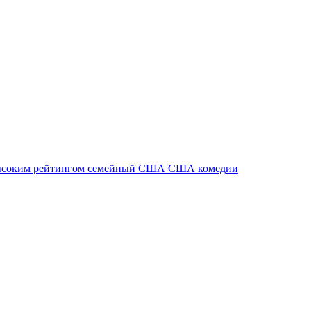
ысоким рейтингом
семейный
США
США комедии