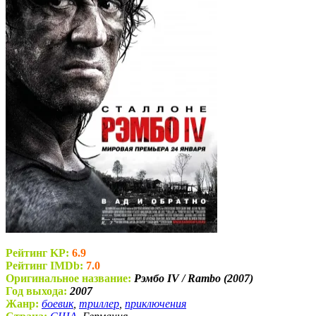
Рейтинг KP:
6.9
Рейтинг IMDb:
7.0
Оригинальное название:
Рэмбо IV / Rambo (2007)
Год выхода:
2007
Жанр:
боевик
,
триллер
,
приключения