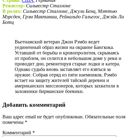
Страна:
США
, Германия
Режиссер:
Сильвестр Сталлоне
В ролях:
Сильвестр Сталлоне, Джули Бенц, Мэттью
Мэрсден, Грэм Мактавиш, Рейнальдо Гальегос, Джэйк Ла
Ботц
Вьетнамский ветеран Джон Рэмбо ведет
уединенный образ жизни на окраине Бангкока.
Уставший от борьбы и кровопролития, скрываясь
от проблем, он селится в небольшом доме у реки и
проводит дни, ремонтируя старые лодки и катера.
Однако судьба вновь заставляет его взяться за
оружие. Собрав отряд из пяти наемников, Рэмбо
встает на защиту жителей тайской деревни и
американских миссионеров, которых захватили в
заложники бирманские боевики.
Добавить комментарий
Ваш адрес email не будет опубликован.
Обязательные поля
помечены
*
Комментарий
*