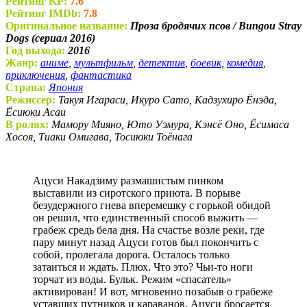
Рейтинг KP:
7.6
Рейтинг IMDb:
7.8
Оригинальное название:
Проза бродячих псов / Bungou Stray
Dogs (сериал 2016)
Год выхода:
2016
Жанр:
аниме
,
мультфильм
,
детектив
,
боевик
,
комедия
,
приключения
,
фантастика
Страна:
Япония
Режиссер:
Такуя Игараси, Икуро Сато, Кадзухиро Ёнэда,
Ёсиюки Асаи
В ролях:
Мамору Мияно, Юто Уэмура, Кэнсё Оно, Ёсимаса
Хосоя, Тиаки Омигава, Тосиюки Тоёнага
Ацуси Накадзиму размашистым пинком
выставили из сиротского приюта. В порыве
безудержного гнева вперемешку с горькой обидой
он решил, что единственный способ выжить —
грабеж средь бела дня. На счастье возле реки, где
пару минут назад Ацуси готов был покончить с
собой, пролегала дорога. Осталось только
затаиться и ждать. Плюх. Что это? Чьи-то ноги
торчат из воды. Бульк. Режим «спасатель»
активирован! И вот, мгновенно позабыв о грабеже
уставших путников и караванов, Ацуси бросается