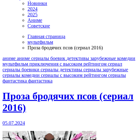
Новинки
2024
2025
Аниме
Советские
Главная страница
мультфильм
Проза бродячих псов (сериал 2016)
аниме
аниме сериалы
боевик
детективы
зарубежные
комедии
мультфильм
приключения
с высоким рейтингом
сериал
сериалы боевики
сериалы детективы
сериалы зарубежные
сериалы комедии
сериалы с высоким рейтингом
сериалы
фантастика
фантастика
Проза бродячих псов (сериал
2016)
05.07.2024