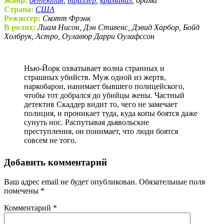
Жанр:
детектив
,
триллер
,
криминал
, драма
Страна:
США
Режиссер:
Скотт Фрэнк
В ролях:
Лиам Нисон, Дэн Стивенс, Дэвид Харбор, Бойд
Холбрук, Астро, Оулавюр Дарри Оулафссон
Нью-Йорк охватывает волна странных и
страшных убийств. Муж одной из жертв,
наркобарон, нанимает бывшего полицейского,
чтобы тот добрался до убийцы жены. Частный
детектив Скаддер видит то, чего не замечает
полиция, и проникает туда, куда копы боятся даже
сунуть нос. Распутывая дьявольские
преступления, он понимает, что люди боятся
совсем не того.
Добавить комментарий
Ваш адрес email не будет опубликован.
Обязательные поля
помечены
*
Комментарий
*