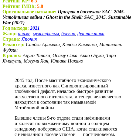
Рейтинг KP:
6.3
Рейтинг IMDb:
5.8
Оригинальное название:
Призрак в доспехах: SAC_2045.
Устойчивая война / Ghost in the Shell: SAC_2045. Sustainable
War (2021)
Год выхода:
2021
Жанр:
аниме
,
мультфильм
,
боевик
,
фантастика
Страна:
Япония
Режиссер:
Синдзи Арамаки, Кэндзи Камияма, Митихито
Фудзии
В ролях:
Ацуко Танака, Осаму Сака, Акио Оцука, Таро
Ямагути, Мэгуми Хан, Ютака Накано
2045 год. После масштабного экономического
краха, известного как Синхронизированный
глобальный дефолт, началось быстрое развитие
искусственного интеллекта, и теперь человечество
находится в состоянии так называемой
Устойчивой войны.
Бывшие члены 9-го отдела стали наёмниками
и колесят по выжженному войной и солнцем
западному побережью США, когда сталкиваются
с невиданной доселе угрозой — постчеловеком,