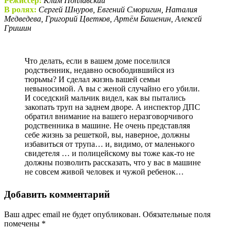
Режиссер:
Клим Поплавский
В ролях:
Сергей Шнуров, Евгений Сморигин, Наталия
Медведева, Григорий Цветков, Артём Башенин, Алексей
Гришин
Что делать, если в вашем доме поселился
родственник, недавно освободившийся из
тюрьмы? И сделал жизнь вашей семьи
невыносимой. А вы с женой случайно его убили.
И соседский мальчик видел, как вы пытались
закопать труп на заднем дворе. А инспектор ДПС
обратил внимание на вашего неразговорчивого
родственника в машине. Не очень представляя
себе жизнь за решеткой, вы, наверное, должны
избавиться от трупа… и, видимо, от маленького
свидетеля … и полицейскому вы тоже как-то не
должны позволить рассказать, что у вас в машине
не совсем живой человек и чужой ребенок…
Добавить комментарий
Ваш адрес email не будет опубликован.
Обязательные поля
помечены
*