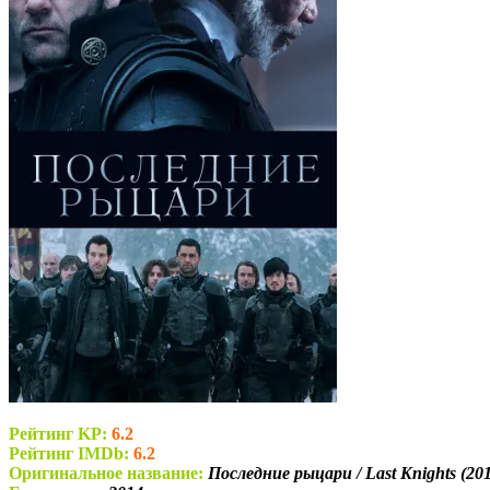
Рейтинг KP:
6.2
Рейтинг IMDb:
6.2
Оригинальное название:
Последние рыцари / Last Knights (20