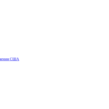
чения
США