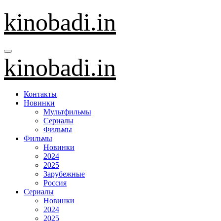
Перейти
kinobadi.in
к
содержанию
kinobadi.in
Контакты
Новинки
Мультфильмы
Сериалы
Фильмы
Фильмы
Новинки
2024
2025
Зарубежные
Россия
Сериалы
Новинки
2024
2025