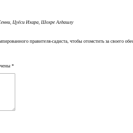
Хенни, Цуёси Ихара, Шохре Агдашлу
умпированного правителя-садиста, чтобы отомстить за своего об
ечены
*