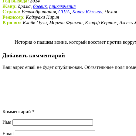
Год выхода:
2014
Жанр:
драма,
боевик
,
приключения
Страна:
Великобритания,
США
,
Корея Южная
, Чехия
Режиссер:
Кадзуаки Кирия
В ролях:
Клайв Оуэн, Морган Фриман, Клифф Кёртис, Аксель 
История о падшем воине, который восстает против корр
Добавить комментарий
Ваш адрес email не будет опубликован.
Обязательные поля пом
Комментарий
*
Имя
Email