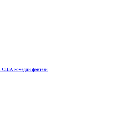
А
США комедии
фэнтези