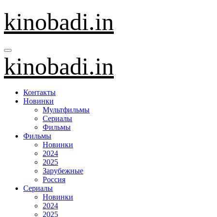
Перейти
kinobadi.in
к
содержанию
kinobadi.in
Контакты
Новинки
Мультфильмы
Сериалы
Фильмы
Фильмы
Новинки
2024
2025
Зарубежные
Россия
Сериалы
Новинки
2024
2025