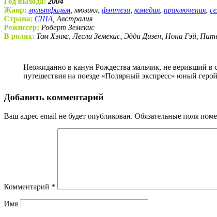
Год выхода:
2004
Жанр:
мультфильм
, мюзикл,
фэнтези
,
комедия
,
приключения
,
с
Страна:
США
, Австралия
Режиссер:
Роберт Земекис
В ролях:
Том Хэнкс, Лесли Земекис, Эдди Дизен, Нона Гэй, Пит
Неожиданно в канун Рождества мальчик, не веривший в существование Санта-Клауса, получает возможность отправиться к нему в гости на Северный полюс. Во время
путешествия на поезде «Полярный экспресс» юный герой
Добавить комментарий
Ваш адрес email не будет опубликован.
Обязательные поля пом
Комментарий
*
Имя