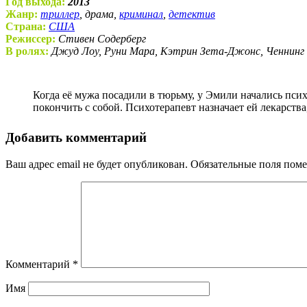
Год выхода:
2013
Жанр:
триллер
, драма,
криминал
,
детектив
Страна:
США
Режиссер:
Стивен Содерберг
В ролях:
Джуд Лоу, Руни Мара, Кэтрин Зета-Джонс, Ченнинг
Когда её мужа посадили в тюрьму, у Эмили начались психологические проблемы. Спустя четыре года он выходит, а Эмили впадает в депрессию и вроде бы даже пытается
покончить с собой. Психотерапевт назначает ей лекарства
Добавить комментарий
Ваш адрес email не будет опубликован.
Обязательные поля пом
Комментарий
*
Имя