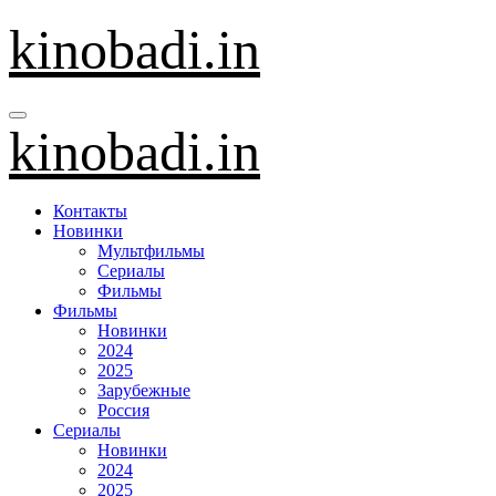
Перейти
kinobadi.in
к
содержанию
kinobadi.in
Контакты
Новинки
Мультфильмы
Сериалы
Фильмы
Фильмы
Новинки
2024
2025
Зарубежные
Россия
Сериалы
Новинки
2024
2025