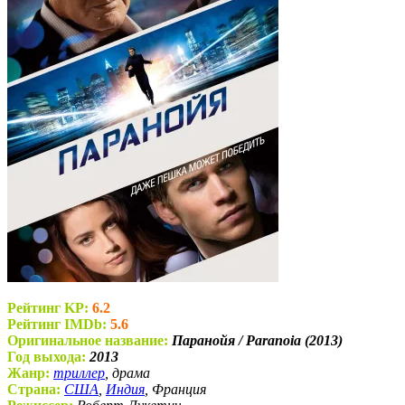
Рейтинг KP:
6.2
Рейтинг IMDb:
5.6
Оригинальное название:
Паранойя / Paranoia (2013)
Год выхода:
2013
Жанр:
триллер
, драма
Страна:
США
,
Индия
, Франция