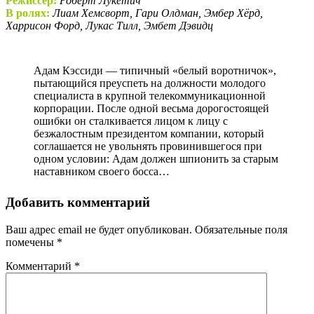
Режиссер:
Роберт Лукетич
В ролях:
Лиам Хемсворт, Гари Олдман, Эмбер Хёрд,
Харрисон Форд, Лукас Тилл, Эмбет Дэвидц
Адам Кэссиди — типичный «белый воротничок»,
пытающийся преуспеть на должности молодого
специалиста в крупной телекоммуникационной
корпорации. После одной весьма дорогостоящей
ошибки он сталкивается лицом к лицу с
безжалостным президентом компании, который
соглашается не увольнять провинившегося при
одном условии: Адам должен шпионить за старым
наставником своего босса…
Добавить комментарий
Ваш адрес email не будет опубликован.
Обязательные поля
помечены
*
Комментарий
*