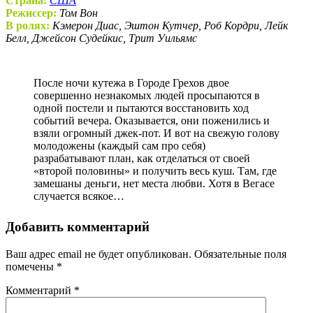
Страна:
США
Режиссер:
Том Вон
В ролях:
Кэмерон Диас, Эштон Кутчер, Роб Кордри, Лейк
Белл, Джейсон Судейкис, Трит Уильямс
После ночи кутежа в Городе Грехов двое
совершенно незнакомых людей просыпаются в
одной постели и пытаются восстановить ход
событий вечера. Оказывается, они поженились и
взяли огромный джек-пот. И вот на свежую голову
молодожены (каждый сам про себя)
разрабатывают план, как отделаться от своей
«второй половины» и получить весь куш. Там, где
замешаны деньги, нет места любви. Хотя в Вегасе
случается всякое…
Добавить комментарий
Ваш адрес email не будет опубликован.
Обязательные поля
помечены
*
Комментарий
*