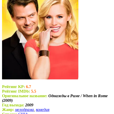
Рейтинг KP:
6.7
Рейтинг IMDb:
5.5
Оригинальное название:
Однажды в Риме / When in Rome
(2009)
Год выхода:
2009
Жанр:
мелодрама
,
комедия