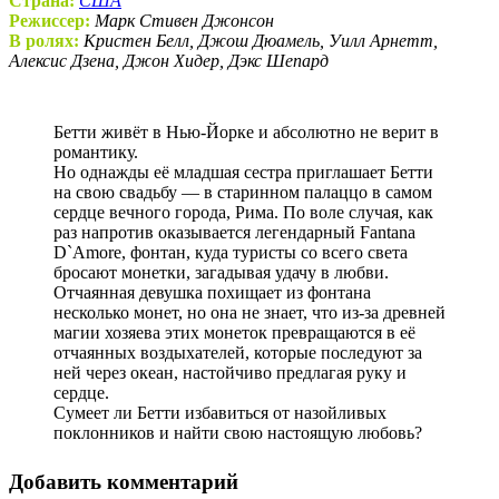
Страна:
США
Режиссер:
Марк Стивен Джонсон
В ролях:
Кристен Белл, Джош Дюамель, Уилл Арнетт,
Алексис Дзена, Джон Хидер, Дэкс Шепард
Бетти живёт в Нью-Йорке и абсолютно не верит в
романтику.
Но однажды её младшая сестра приглашает Бетти
на свою свадьбу — в старинном палаццо в самом
сердце вечного города, Рима. По воле случая, как
раз напротив оказывается легендарный Fantana
D`Amore, фонтан, куда туристы со всего света
бросают монетки, загадывая удачу в любви.
Отчаянная девушка похищает из фонтана
несколько монет, но она не знает, что из-за древней
магии хозяева этих монеток превращаются в её
отчаянных воздыхателей, которые последуют за
ней через океан, настойчиво предлагая руку и
сердце.
Сумеет ли Бетти избавиться от назойливых
поклонников и найти свою настоящую любовь?
Добавить комментарий