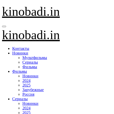
Перейти
kinobadi.in
к
содержанию
kinobadi.in
Контакты
Новинки
Мультфильмы
Сериалы
Фильмы
Фильмы
Новинки
2024
2025
Зарубежные
Россия
Сериалы
Новинки
2024
2025