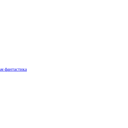
ьм
фантастика