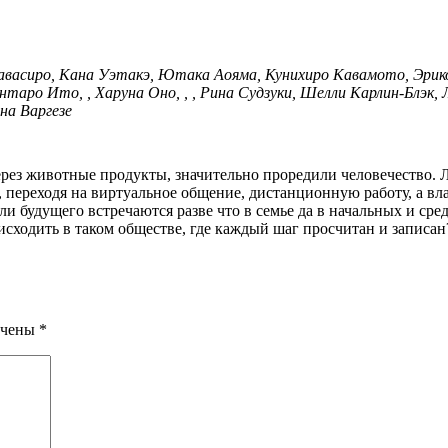
авасиро, Кана Уэтакэ, Ютака Аояма, Кунихиро Кавамото, Эрик
таро Ито, , Харуна Оно, , , Рина Судзуки, Шелли Карлин-Блэк, 
на Варгезе
га, переходя на виртуальное общение, дистанционную работу, а 
ли будущего встречаются разве что в семье да в начальных и сре
сходить в таком обществе, где каждый шаг просчитан и записан
ечены
*