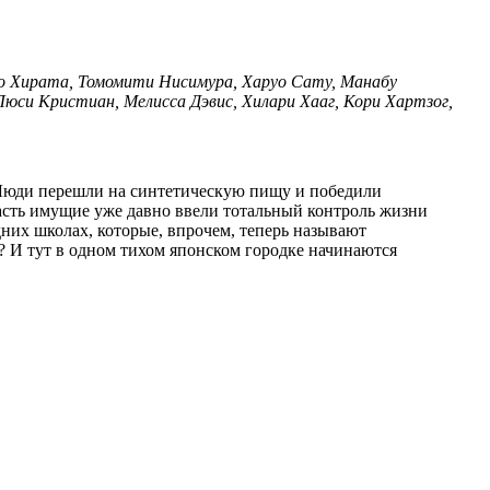
о Хирата, Томомити Нисимура, Харуо Сату, Манабу
Люси Кристиан, Мелисса Дэвис, Хилари Хааг, Кори Хартзог,
власть имущие уже давно ввели тотальный контроль жизни
дних школах, которые, впрочем, теперь называют
? И тут в одном тихом японском городке начинаются