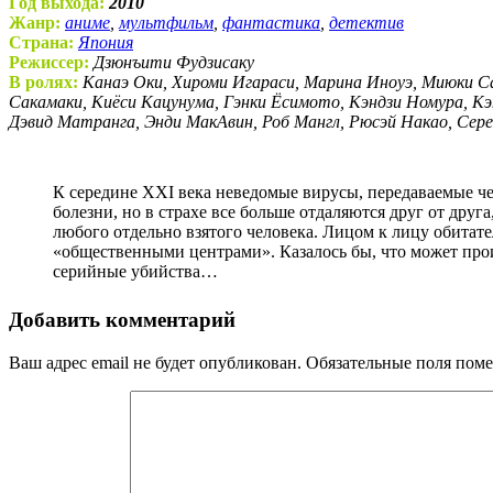
Год выхода:
2010
Жанр:
аниме
,
мультфильм
,
фантастика
,
детектив
Страна:
Япония
Режиссер:
Дзюнъити Фудзисаку
В ролях:
Канаэ Оки, Хироми Игараси, Марина Иноуэ, Миюки С
Сакамаки, Киёси Кацунума, Гэнки Ёсимото, Кэндзи Номура, Кэн
Дэвид Матранга, Энди МакАвин, Роб Мангл, Рюсэй Накао, Сере
К середине XXI века неведомые вирусы, передаваемые через животные продукты, значительно проредили человечество. Люди перешли на синтетическую пищу и победили
болезни, но в страхе все больше отдаляются друг от дру
любого отдельно взятого человека. Лицом к лицу обитате
«общественными центрами». Казалось бы, что может прои
серийные убийства…
Добавить комментарий
Ваш адрес email не будет опубликован.
Обязательные поля пом