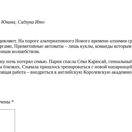
, Юкана, Сидзука Ито
ргами. Примитивные автоматы – лишь куклы, команды которым д
енным волшебством.
дну ночь потерял семью. Парня спасла Сёко Карюсай, гениальны
 за близких. Сначала пришлось тренироваться с новой напарниц
оящая работа – внедриться в английскую Королевскую академию,
ечены
*