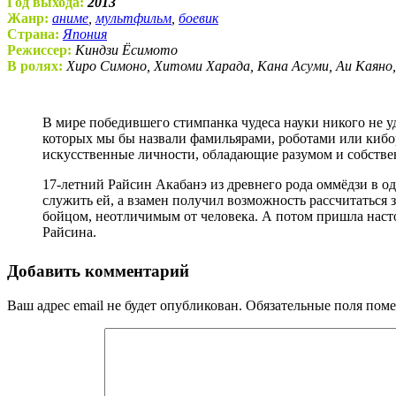
Год выхода:
2013
Жанр:
аниме
,
мультфильм
,
боевик
Страна:
Япония
Режиссер:
Киндзи Ёсимото
В ролях:
Хиро Симоно, Хитоми Харада, Кана Асуми, Аи Каяно
В мире победившего стимпанка чудеса науки никого не удивляют. На пороге альтернативного Нового времени алхимия срослась с механикой и дала рождение «автоматам»,
которых мы бы назвали фамильярами, роботами или кибо
искусственные личности, обладающие разумом и собств
17-летний Райсин Акабанэ из древнего рода оммёдзи в о
служить ей, а взамен получил возможность рассчитаться
бойцом, неотличимым от человека. А потом пришла наст
Райсина.
Добавить комментарий
Ваш адрес email не будет опубликован.
Обязательные поля пом