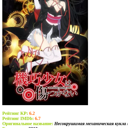
Рейтинг KP:
6.2
Рейтинг IMDb:
6.7
Оригинальное название:
Несокрушимая механическая кукла / K