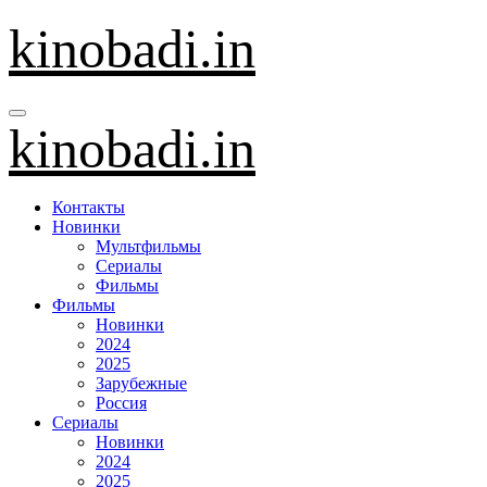
Перейти
kinobadi.in
к
содержанию
kinobadi.in
Контакты
Новинки
Мультфильмы
Сериалы
Фильмы
Фильмы
Новинки
2024
2025
Зарубежные
Россия
Сериалы
Новинки
2024
2025