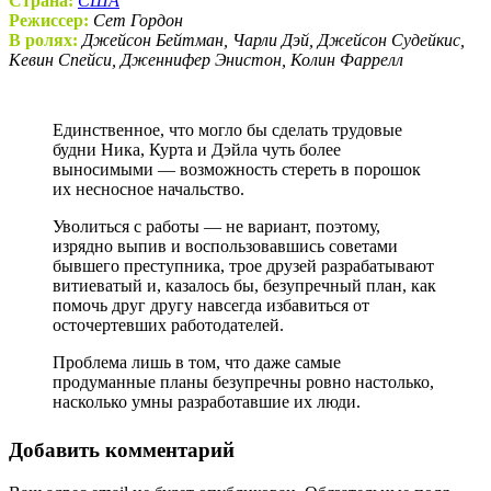
Страна:
США
Режиссер:
Сет Гордон
В ролях:
Джейсон Бейтман, Чарли Дэй, Джейсон Судейкис,
Кевин Спейси, Дженнифер Энистон, Колин Фаррелл
Единственное, что могло бы сделать трудовые
будни Ника, Курта и Дэйла чуть более
выносимыми — возможность стереть в порошок
их несносное начальство.
Уволиться с работы — не вариант, поэтому,
изрядно выпив и воспользовавшись советами
бывшего преступника, трое друзей разрабатывают
витиеватый и, казалось бы, безупречный план, как
помочь друг другу навсегда избавиться от
осточертевших работодателей.
Проблема лишь в том, что даже самые
продуманные планы безупречны ровно настолько,
насколько умны разработавшие их люди.
Добавить комментарий