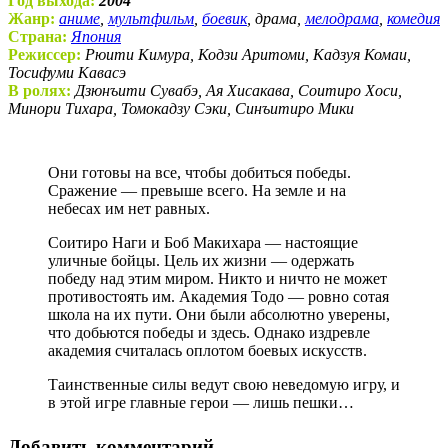
Год выхода:
2004
Жанр:
аниме
,
мультфильм
,
боевик
, драма,
мелодрама
,
комедия
Страна:
Япония
Режиссер:
Рюити Кимура, Кодзи Аритоми, Кадзуя Комаи,
Тосифуми Кавасэ
В ролях:
Дзюнъити Сувабэ, Ая Хисакава, Соитиро Хоси,
Минори Тихара, Томокадзу Сэки, Синъитиро Мики
Они готовы на все, чтобы добиться победы.
Сражение — превыше всего. На земле и на
небесах им нет равных.
Соитиро Наги и Боб Макихара — настоящие
уличные бойцы. Цель их жизни — одержать
победу над этим миром. Никто и ничто не может
противостоять им. Академия Тодо — ровно сотая
школа на их пути. Они были абсолютно уверены,
что добьются победы и здесь. Однако издревле
академия считалась оплотом боевых искусств.
Таинственные силы ведут свою неведомую игру, и
в этой игре главные герои — лишь пешки…
Добавить комментарий