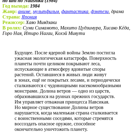
no tani no Naushika (1984)
Год выхода:
1984
Жанр:
аниме
,
мультфильм
,
фантастика
,
фэнтези
, драма
Страна:
Япония
Режиссер:
Хаяо Миядзаки
В ролях:
Суми Симамото, Махито Цудзимура, Хисако Кёда,
Горо Ная, Итиро Нагаи, Кохэй Мияути
Будущее. После ядерной войны Землю постигла
ужасная экологическая катастрофа. Поверхность
планеты почти целиком покрывают леса,
испускающие в атмосферу ядовитые споры
растений. Оставшиеся в живых люди живут
в зонах, ещё не покрытых лесами, и периодически
сталкиваются с чудовищными насекомообразными
монстрами. Долина ветров — одно из царств,
образовавшихся на руинах прежних государств.
Им управляет отважная принцесса Навсикая.
Но мирное существование Долины ветров
нарушается, когда маленькая страна сталкивается
с воинственными соседями, которые стремятся
воссоздать опасное оружие, способное
окончательно уничтожить планету.