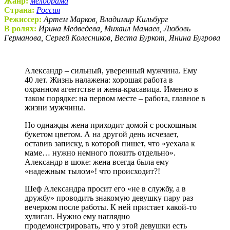
Жанр:
мелодрама
Страна:
Россия
Режиссер:
Артем Марков, Владимир Кильбург
В ролях:
Ирина Медведева, Михаил Мамаев, Любовь
Германова, Сергей Колесников, Веста Буркот, Янина Бугрова
Александр – сильный, уверенный мужчина. Ему
40 лет. Жизнь налажена: хорошая работа в
охранном агентстве и жена-красавица. Именно в
таком порядке: на первом месте – работа, главное в
жизни мужчины.
Но однажды жена приходит домой с роскошным
букетом цветом. А на другой день исчезает,
оставив записку, в которой пишет, что «уехала к
маме… нужно немного пожить отдельно».
Александр в шоке: жена всегда была ему
«надежным тылом»! что происходит?!
Шеф Александра просит его «не в службу, а в
дружбу» проводить знакомую девушку пару раз
вечерком после работы. К ней пристает какой-то
хулиган. Нужно ему наглядно
продемонстрировать, что у этой девушки есть