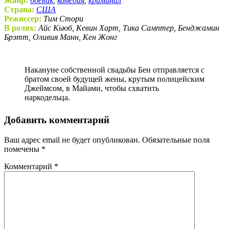
Жанр:
боевик
,
комедия
,
криминал
Страна:
США
Режиссер:
Тим Стори
В ролях:
Айс Кьюб, Кевин Харт, Тика Самптер, Бенджамин
Брэтт, Оливия Манн, Кен Жонг
Накануне собственной свадьбы Бен отправляется с
братом своей будущей жены, крутым полицейским
Джеймсом, в Майами, чтобы схватить
наркодельца.
Добавить комментарий
Ваш адрес email не будет опубликован.
Обязательные поля
помечены
*
Комментарий
*