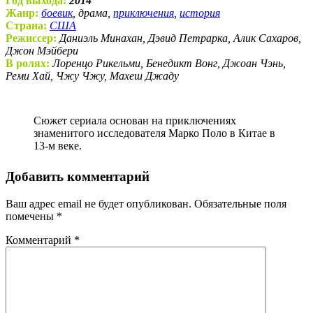
Год выхода:
2014
Жанр:
боевик
, драма,
приключения
,
история
Страна:
США
Режиссер:
Даниэль Минахан, Дэвид Петрарка, Алик Сахаров,
Джон Мэйбери
В ролях:
Лоренцо Рикельми, Бенедикт Вонг, Джоан Чэнь,
Реми Хай, Чжу Чжу, Махеш Джаду
Сюжет сериала основан на приключениях
знаменитого исследователя Марко Поло в Китае в
13-м веке.
Добавить комментарий
Ваш адрес email не будет опубликован.
Обязательные поля
помечены
*
Комментарий
*