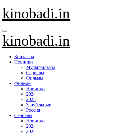
Перейти
kinobadi.in
к
содержанию
kinobadi.in
Контакты
Новинки
Мультфильмы
Сериалы
Фильмы
Фильмы
Новинки
2024
2025
Зарубежные
Россия
Сериалы
Новинки
2024
2025