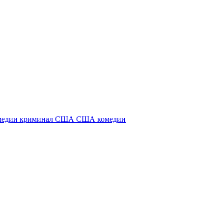
медии
криминал
США
США комедии