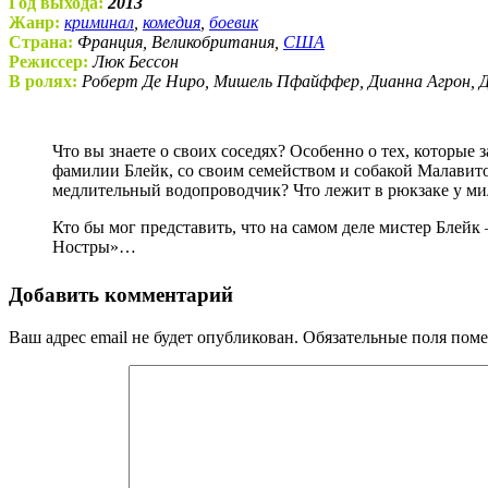
Год выхода:
2013
Жанр:
криминал
,
комедия
,
боевик
Страна:
Франция, Великобритания,
США
Режиссер:
Люк Бессон
В ролях:
Роберт Де Ниро, Мишель Пфайффер, Дианна Агрон,
Что вы знаете о своих соседях? Особенно о тех, которые заявляются среди ночи… Так, однажды на тихой улочке провинциального французского городка поселился писатель по
фамилии Блейк, со своим семейством и собакой Малавито
медлительный водопроводчик? Что лежит в рюкзаке у ми
Кто бы мог представить, что на самом деле мистер Блейк
Ностры»…
Добавить комментарий
Ваш адрес email не будет опубликован.
Обязательные поля пом