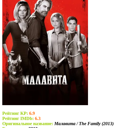
Рейтинг KP:
6.9
Рейтинг IMDb:
6.3
Оригинальное название:
Малавита / The Family (2013)