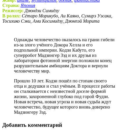
Жанр:
аниме
,
мультфильм
,
боевик
,
фантастика
Страна:
Япония
Режиссер:
Дзюндзи Симидзу
В ролях:
Сётаро Морикубо, Аи Каяно, Сумирэ Уэсака,
Тосихико Сэки, Ами Косимидзу, Дзюнпэй Морита
Однажды человечество оказалось на грани гибели
из-за злого учёного Докора Хелла и его
подпольной империи. Кодзи Кабуто, его
суперробот Мадзингер Зэд и их друзья из
лаборатории фотонной энергии положили конец
разрушительным амбициям Доктора и вернули
человечеству мир.
Прошло 10 лет. Кодзи пошёл по стопам своего
отца и дедушки и стал учёным. В процессе работы
он сталкивается с неизвестной доселе формой
жизни, захороненной глубоко под горой Фудзи.
Новая встреча, новая угроза и новая судьба ждут
человечество, будущее которого вновь доверено
Мадзингеру Зэд.
Добавить комментарий