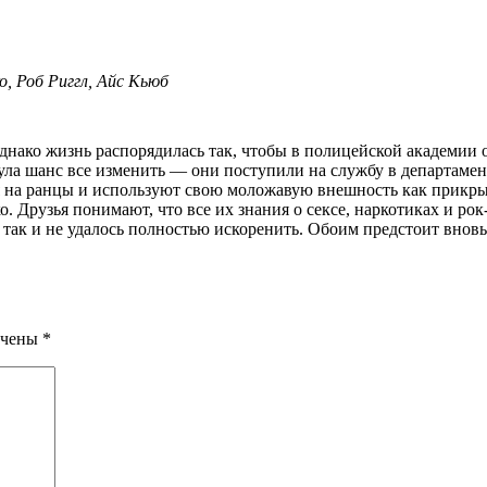
, Роб Риггл, Айс Кьюб
инула шанс все изменить — они поступили на службу в департаме
 на ранцы и используют свою моложавую внешность как прикрыт
 Друзья понимают, что все их знания о сексе, наркотиках и рок
так и не удалось полностью искоренить. Обоим предстоит вновь 
ечены
*