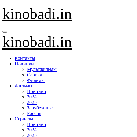
Перейти
kinobadi.in
к
содержанию
kinobadi.in
Контакты
Новинки
Мультфильмы
Сериалы
Фильмы
Фильмы
Новинки
2024
2025
Зарубежные
Россия
Сериалы
Новинки
2024
2025