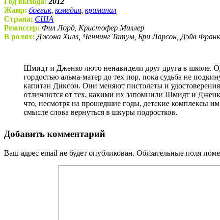
Год выхода:
2012
Жанр:
боевик
,
комедия
,
криминал
Страна:
США
Режиссер:
Фил Лорд, Кристофер Миллер
В ролях:
Джона Хилл, Ченнинг Татум, Бри Ларсон, Дэйв Франко
Шмидт и Дженко люто ненавидели друг друга в школе. Однако жизнь распорядилась так, чтобы в полицейской академии они стали друзьями. Их никак нельзя было назвать
гордостью альма-матер до тех пор, пока судьба не подк
капитан Диксон. Они меняют пистолеты и удостоверения
отличаются от тех, какими их запомнили Шмидт и Дженко.
что, несмотря на прошедшие годы, детские комплексы им 
смысле слова вернуться в шкуры подростков.
Добавить комментарий
Ваш адрес email не будет опубликован.
Обязательные поля пом