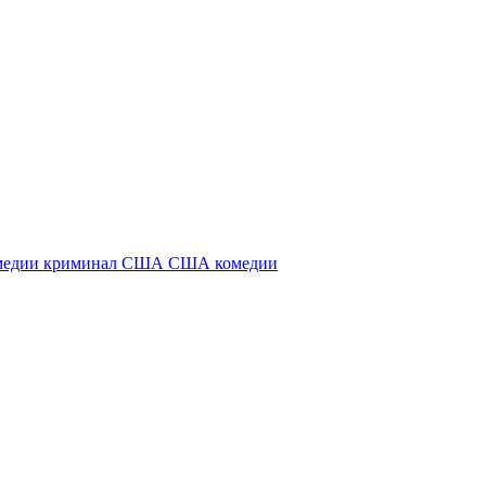
медии
криминал
США
США комедии