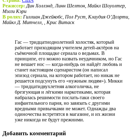
Страна:
США
Режиссер:
Дин Холлэнд, Линн Шелтон, Майкл Шоуолтер,
Мэгги Кэри
В ролях:
Гиллиан Джейкобс, Пол Руст, Клаудия О’Доэрти,
Майкл Д. Митчелл, , Крис Витаск
Гас — тридцатиоднолетний холостяк, который
работает приходящим учителем детей-актёров на
съёмочной площадке сериала о ведьмах. В
принципе, его можно назвать неудачником, но Гас
не вешает нос — когда-нибудь он найдёт любовь и
станет настоящим сценаристом (он написал
эпизод сериала, на котором работает, но никак не
решается подсунуть его «нужным людям»). Микки
— тридцатидвухлетняя алкоголичка, не
брезгующая и лёгкими наркотиками, которая
набралась решимости послать-таки своего
инфантильного парня, но завязать с другими
вредными привычками не может. Однажды два
одиночества встретятся в магазине, и их жизни
уже никогда не будут прежними.
Добавить комментарий