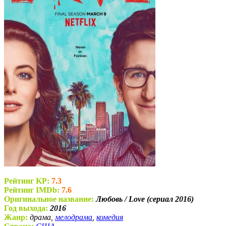
Рейтинг KP:
7.3
Рейтинг IMDb:
7.6
Оригинальное название:
Любовь / Love (сериал 2016)
Год выхода:
2016
Жанр:
драма,
мелодрама
,
комедия