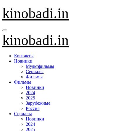
Перейти
kinobadi.in
к
содержанию
kinobadi.in
Контакты
Новинки
Мультфильмы
Сериалы
Фильмы
Фильмы
Новинки
2024
2025
Зарубежные
Россия
Сериалы
Новинки
2024
2025