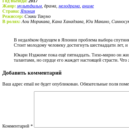
Год выхода:
2017
Жанр:
мультфильм
, драма,
мелодрама
,
аниме
Страна:
Япония
Режиссер:
Сэики Такуно
В ролях:
Аои Морикава, Кана Ханадзава, Юи Макино, Синносу
В недалёком будущем в Японии проблема выбора спутника жизни устранена правительством. Теперь оно берёт на себя труд и ответственность за подбор достойного супруга.
Стоит молодому человеку достигнуть шестнадцати лет, и
Юкари Нэджиме пока ещё пятнадцать. Тихо-мирно он живё
талантами, но сердце его жаждет настоящей страсти. Что
Добавить комментарий
Ваш адрес email не будет опубликован.
Обязательные поля пом
Комментарий
*