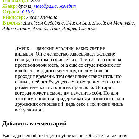
Год выхода:
2015
Жанр:
драма,
мелодрама
,
комедия
Страна:
США
Режиссер:
Лесли Хэдланд
В ролях:
Джейсон Судейкис, Элисон Бри, Джейсон Манцукас,
Адам Скотт, Аманда Пит, Андреа Сэвадж
Джейк — дамский угодник, каких свет не
видывал. Он с легкостью завоевывает женские
сердца, а потом разбивает их. Лэйни – его полная
противоположность, она ещё со студенческих лет
влюблена в одного мужчину, но чем больше
проходит времени, тем очевиднее становится, что
с ним у неё нет будущего. У этих двоих есть одна
романтическая история из прошлого. История,
которая может помочь им изменить себя. Но для
этого им придется придерживаться исключительно
дружеских отношений, ведь секс в их жизни лишь
всё усложнял.
Добавить комментарий
Ваш адрес email не будет опубликован.
Обязательные поля