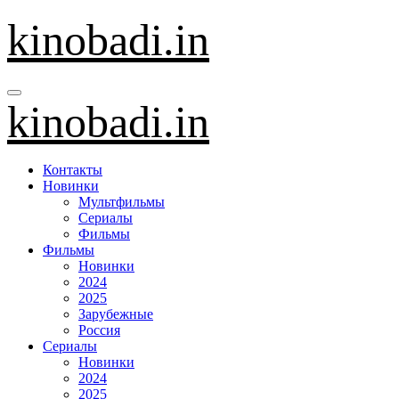
Перейти
kinobadi.in
к
содержанию
kinobadi.in
Контакты
Новинки
Мультфильмы
Сериалы
Фильмы
Фильмы
Новинки
2024
2025
Зарубежные
Россия
Сериалы
Новинки
2024
2025