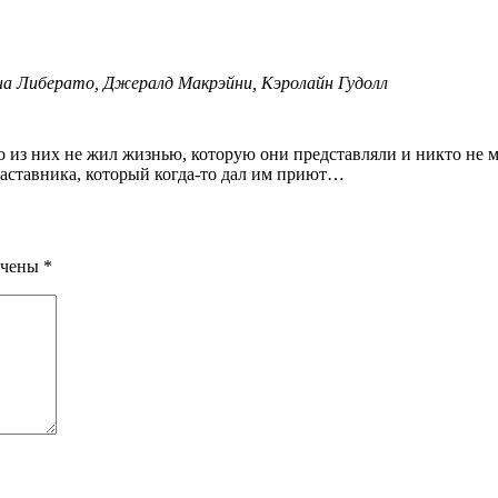
а Либерато, Джералд Макрэйни, Кэролайн Гудолл
наставника, который когда-то дал им приют…
ечены
*