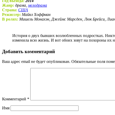
Год выхода:
2014
Жанр:
драма,
мелодрама
Страна:
США
Режиссер:
Майкл Хоффман
В ролях:
Мишель Монахэн, Джеймс Марсден, Люк Брейси, Лиан
История о двух бывших возлюбленных подростках. Никто из них не жил жизнью, которую они представляли и никто не может забыть страстную первую любовь, которая
изменила всю жизнь. И вот обоих зовут на похороны их 
Добавить комментарий
Ваш адрес email не будет опубликован.
Обязательные поля пом
Комментарий
*
Имя