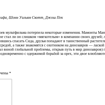
атифа, Шонн Уильям Скотт, Джош Пек
 не стал ли он слишком «мягкотелым» в компании своих друзей; 
вившись спасать Сида, друзья попадают в таинственный растите
редой, а также знакомятся с охотником на динозавров — лаской
 виной глобальной проблемы, открыв путь в мир динозавров) по
одновременно с одержимой борьбой за орех, эти двое влюбляютс
ечены
*