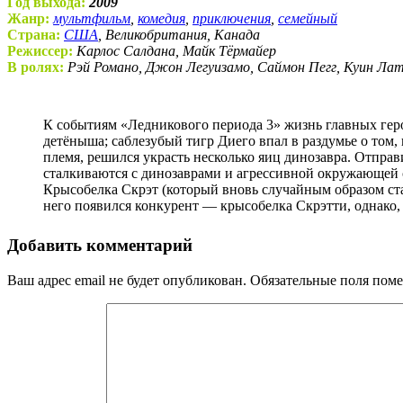
Год выхода:
2009
Жанр:
мультфильм
,
комедия
,
приключения
,
семейный
Страна:
США
, Великобритания, Канада
Режиссер:
Карлос Салдана, Майк Тёрмайер
В ролях:
Рэй Романо, Джон Легуизамо, Саймон Пегг, Куин Л
К событиям «Ледникового периода 3» жизнь главных героев мультфильма потерпела некоторые изменения. Мамонты Манфред и Элли ожидают появление на свет своего
детёныша; саблезубый тигр Диего впал в раздумье о том,
племя, решился украсть несколько яиц динозавра. Отпра
сталкиваются с динозаврами и агрессивной окружающей с
Крысобелка Скрэт (который вновь случайным образом стал
него появился конкурент — крысобелка Скрэтти, однако, 
Добавить комментарий
Ваш адрес email не будет опубликован.
Обязательные поля пом