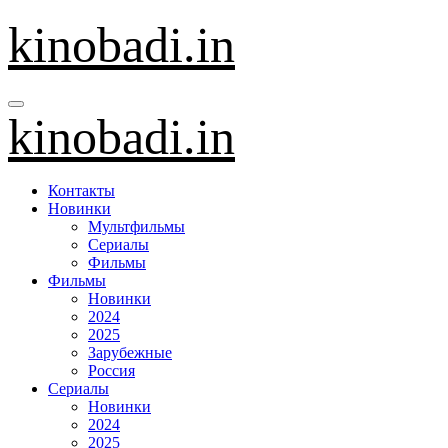
Перейти
kinobadi.in
к
содержанию
kinobadi.in
Контакты
Новинки
Мультфильмы
Сериалы
Фильмы
Фильмы
Новинки
2024
2025
Зарубежные
Россия
Сериалы
Новинки
2024
2025