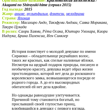
Оригинальное название:
Красноволосая Белоснежка /
Akagami no Shirayuki-hime (сериал 2015)
Год выхода:
2015
Жанр:
аниме
,
мультфильм
,
фэнтези
,
мелодрама
Страна:
Япония
Режиссер:
Масахиро Андо, Такэфуми Андзаи, Саяка Морикава,
Такуро Цукада
В ролях:
Саори Хаями, Рёта Осака, Юитиро Умэхара, Каори
Надзука, Брина Паленсиа, Иен Синклер
История повествует о молодой девушке по имени
Cираюки – обладательнице редчайших волос,
таких же красных, как спелые наливные яблоки.
Несмотря на щедрый подарок природы, писаную и
необычную красоту, девушка ведет образ жизни
простолюдинки, которой нет дела до роскошного
королевского замка, возвышающегося посреди ее
родного города. А до его высокородных
обитателей ей нет дела вдвойне.
Но однажды равнодушие улетучивается.
Причиной тому становится богатый, но
прослывший своей глупостью принц,
влюбившийся в девушку с первого взгляда.