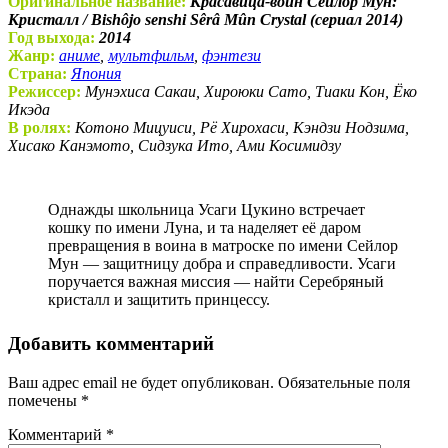
Оригинальное название:
Красавица-воин Сейлор Мун:
Кристалл / Bishôjo senshi Sêrâ Mûn Crystal (сериал 2014)
Год выхода:
2014
Жанр:
аниме
,
мультфильм
,
фэнтези
Страна:
Япония
Режиссер:
Мунэхиса Сакаи, Хироюки Сато, Тиаки Кон, Ёко
Икэда
В ролях:
Котоно Мицуиси, Рё Хирохаси, Кэндзи Нодзима,
Хисако Канэмото, Сидзука Ито, Ами Косимидзу
Однажды школьница Усаги Цукино встречает
кошку по имени Луна, и та наделяет её даром
превращения в воина в матроске по имени Сейлор
Мун — защитницу добра и справедливости. Усаги
поручается важная миссия — найти Серебряный
кристалл и защитить принцессу.
Добавить комментарий
Ваш адрес email не будет опубликован.
Обязательные поля
помечены
*
Комментарий
*