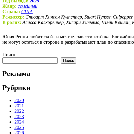
Год выхода:
2025
Жанр:
семейный
Страна:
США
Режиссер:
Стюарт Хинсон Кулпеппер, Stuart Hynson Culpepper 
В ролях:
Алисса Калхбреннер, Хилари Уильямс, Шэйн Кенион, 
Юная Ренни любит скейт и мечтает завести котёнка. Ближайши
не могут остаться в стороне и разрабатывают план по спасению
Поиск
Поиск
Реклама
Рубрики
2020
2021
2022
2023
2024
2025
2026