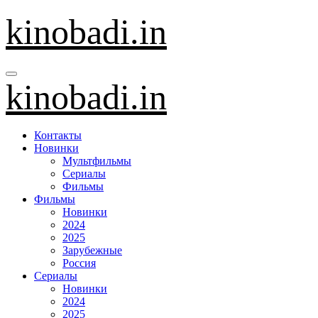
Перейти
kinobadi.in
к
содержанию
kinobadi.in
Контакты
Новинки
Мультфильмы
Сериалы
Фильмы
Фильмы
Новинки
2024
2025
Зарубежные
Россия
Сериалы
Новинки
2024
2025