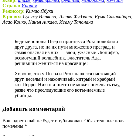
Жанр:
аниме
,
мультфильм
,
фэнтези
,
мелодрама
,
комедия
Страна:
Япония
Режиссер:
Кимио Ябуки
В ролях:
Сусуму Исикава, Тосико Фудзита, Руми Сакакибара,
Асао Коикэ, Кинъя Аикава, Исаму Танонака
Бедный юноша Пьер и принцесса Роза полюбили
друг друга, но на их пути множество преград, и
самая опасная из них — злой, ужасный Люцифер,
всемогущий волшебник, властитель Ада,
решивший жениться на красавице!
Хорошо, что у Пьера и Розы нашелся настоящий
друг, веселый и находчивый, хитрый и храбрый
кот Перро. Никто и ничто не может помешать ему,
разве что преследующие его коты-наемные
убийцы.
Добавить комментарий
Ваш адрес email не будет опубликован.
Обязательные поля
помечены
*