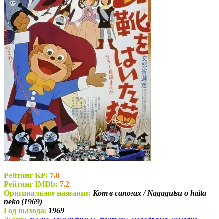
Рейтинг KP:
7.8
Рейтинг IMDb:
7.2
Оригинальное название:
Кот в сапогах / Nagagutsu o haita
neko (1969)
Год выхода:
1969