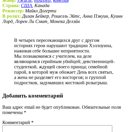
Жанр:
ужасы
,
триллер
,
комедия
Страна:
США
, Канада
Режиссер:
Майкл Догерти
В ролях:
Дилан Бейкер, Рошелль Эйтс, Анна Пэкуин, Куинн
Лорд, Лорен Ли Смит, Монека Делэйн
В четырех пересекающихся друг с другом
историях герои нарушают традиции Хэллоуина,
наживая себе большие неприятности.
Мы познакомимся с учителем, на деле
являющимся серийным убийцей; девственницей-
студенткой, ждущей своего принца; семейной
парой, в которой муж обожает День всех святых,
а жена не разделяет его восторгов; и группой
подростков, задумавших жестокий розыгрыш.
Добавить комментарий
Ваш адрес email не будет опубликован.
Обязательные поля
помечены
*
Комментарий
*