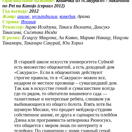
Оригинальное название:
Кошечка из «Сакурасо» / Sakurasou
no Pet na Kanojo (сериал 2012)
Год выхода:
2012
Жанр:
аниме
,
мультфильм
,
комедия
, драма
Страна:
Япония
Режиссер:
Ацуко Исидзука, Такаси Икэхата, Даисукэ
Такасима, Сигэтака Икэда
В ролях:
Ёсицугу Мацуока, Аи Каяно, Марико Накацу, Нацуми
Такамори, Такахиро Сакурай, Юи Хориэ
В старшей школе искусств университета Суймэй
есть множество общежитий, а есть доходный дом
«Сакурасо». Если в общежитиях действуют
строгие правила, то в «Сакурасо» можно все,
недаром ее местное прозвище – сумасшедший дом.
Так как в искусстве гений и сумасшествие всегда
где-то рядом, то обитатели вишневого сада —
талантливые и интересные ребята, слишком уж
выбивающиеся из общего болота. Взять хотя бы
шумную Мисаки, что продает мейджор-студиям
собственное аниме, ее друга и сценариста плейбоя
Дзина или программиста-затворника Рюносукэ,
что общается с миром лишь по интернету и
телефону. По сравнению с ними главный герой