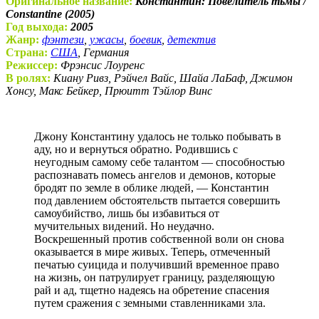
Оригинальное название:
Константин: Повелитель тьмы /
Constantine (2005)
Год выхода:
2005
Жанр:
фэнтези
,
ужасы
,
боевик
,
детектив
Страна:
США
, Германия
Режиссер:
Фрэнсис Лоуренс
В ролях:
Киану Ривз, Рэйчел Вайс, Шайа ЛаБаф, Джимон
Хонсу, Макс Бейкер, Прюитт Тэйлор Винс
Джону Константину удалось не только побывать в
аду, но и вернуться обратно. Родившись с
неугодным самому себе талантом — способностью
распознавать помесь ангелов и демонов, которые
бродят по земле в облике людей, — Константин
под давлением обстоятельств пытается совершить
самоубийство, лишь бы избавиться от
мучительных видений. Но неудачно.
Воскрешенный против собственной воли он снова
оказывается в мире живых. Теперь, отмеченный
печатью суицида и получивший временное право
на жизнь, он патрулирует границу, разделяющую
рай и ад, тщетно надеясь на обретение спасения
путем сражения с земными ставленниками зла.