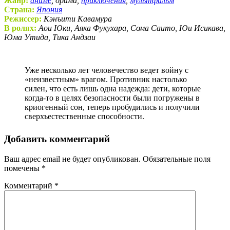
Жанр:
аниме
, драма,
приключения
,
мультфильм
Страна:
Япония
Режиссер:
Кэнъити Кавамура
В ролях:
Аои Юки, Аяка Фукухара, Сома Саито, Юи Исикава,
Юма Утида, Тика Андзаи
Уже несколько лет человечество ведет войну с
«неизвестным» врагом. Противник настолько
силен, что есть лишь одна надежда: дети, которые
когда-то в целях безопасности были погружены в
криогенный сон, теперь пробудились и получили
сверхъестественные способности.
Добавить комментарий
Ваш адрес email не будет опубликован.
Обязательные поля
помечены
*
Комментарий
*