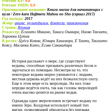
Рейтинг KP:
6.8
Рейтинг IMDb:
6.9
Оригинальное название:
Книга магии для начинающих с
нуля / Zero kara Hajimeru Mahou no Sho (сериал 2017)
Год выхода:
2017
Жанр:
аниме
,
мультфильм
,
фэнтези
,
приключения
Страна:
Япония
Режиссер:
Ёсихито Микамо, Такаси Окавара, Наоко Такэити,
Хироюки Цутия
В ролях:
Цуёси Кояма, Юмири Ханамори, Ё Таити, Такэхито
Коясу, Масаюки Като, Ёсико Сакакибара
История расскажет о мире, где существуют
ведьмы, способные призывать различных бесов и
заручаться их помощью. Несмотря на то, что
некоторые ведьмы мирно уживаются с людьми,
местная церковь ведёт на них безжалостную охоту.
Еще в этом мире есть зверолюди. На них тоже
нередко ведётся охота, так как головы зверолюдей
очень высоко ценятся на рынке ведьм.
Однажды один зверочеловек встречает ведьму по
имени Зеро. Колдунья использует новый тип
магии, позволяющий обходиться без призыва