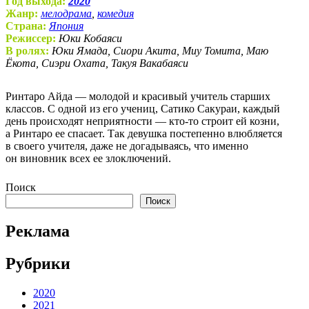
Год выхода:
2020
Жанр:
мелодрама
,
комедия
Страна:
Япония
Режиссер:
Юки Кобаяси
В ролях:
Юки Ямада, Сиори Акита, Миу Томита, Маю
Ёкота, Сиэри Охата, Такуя Вакабаяси
Ринтаро Айда — молодой и красивый учитель старших
классов. С одной из его учениц, Сатико Сакураи, каждый
день происходят неприятности — кто-то строит ей козни,
а Ринтаро ее спасает. Так девушка постепенно влюбляется
в своего учителя, даже не догадываясь, что именно
он виновник всех ее злоключений.
Поиск
Поиск
Реклама
Рубрики
2020
2021