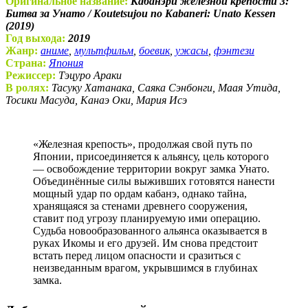
Оригинальное название:
Кабанэри железной крепости 3:
Битва за Унато / Koutetsujou no Kabaneri: Unato Kessen
(2019)
Год выхода:
2019
Жанр:
аниме
,
мультфильм
,
боевик
,
ужасы
,
фэнтези
Страна:
Япония
Режиссер:
Тэцуро Араки
В ролях:
Тасуку Хатанака, Саяка Сэнбонги, Маая Утида,
Тосики Масуда, Канаэ Оки, Мария Исэ
«Железная крепость», продолжая свой путь по
Японии, присоединяется к альянсу, цель которого
— освобождение территории вокруг замка Унато.
Объединённые силы выживших готовятся нанести
мощный удар по ордам кабанэ, однако тайна,
хранящаяся за стенами древнего сооружения,
ставит под угрозу планируемую ими операцию.
Судьба новообразованного альянса оказывается в
руках Икомы и его друзей. Им снова предстоит
встать перед лицом опасности и сразиться с
неизведанным врагом, укрывшимся в глубинах
замка.