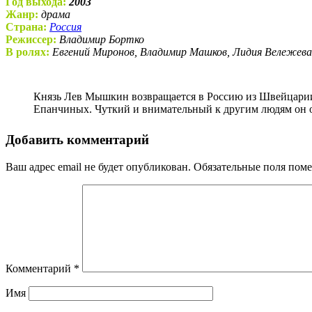
Год выхода:
2003
Жанр:
драма
Страна:
Россия
Режиссер:
Владимир Бортко
В ролях:
Евгений Миронов, Владимир Машков, Лидия Вележева,
Князь Лев Мышкин возвращается в Россию из Швейцарии, где несколько лет лечился от душевного недуга. В Петербурге он попадает в дом своих дальних родственников – семьи
Епанчиных. Чуткий и внимательный к другим людям он ок
Добавить комментарий
Ваш адрес email не будет опубликован.
Обязательные поля пом
Комментарий
*
Имя