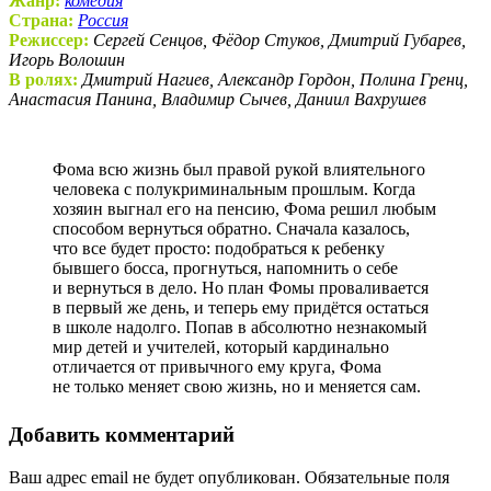
Жанр:
комедия
Страна:
Россия
Режиссер:
Сергей Сенцов, Фёдор Стуков, Дмитрий Губарев,
Игорь Волошин
В ролях:
Дмитрий Нагиев, Александр Гордон, Полина Гренц,
Анастасия Панина, Владимир Сычев, Даниил Вахрушев
Фома всю жизнь был правой рукой влиятельного
человека с полукриминальным прошлым. Когда
хозяин выгнал его на пенсию, Фома решил любым
способом вернуться обратно. Сначала казалось,
что все будет просто: подобраться к ребенку
бывшего босса, прогнуться, напомнить о себе
и вернуться в дело. Но план Фомы проваливается
в первый же день, и теперь ему придётся остаться
в школе надолго. Попав в абсолютно незнакомый
мир детей и учителей, который кардинально
отличается от привычного ему круга, Фома
не только меняет свою жизнь, но и меняется сам.
Добавить комментарий
Ваш адрес email не будет опубликован.
Обязательные поля