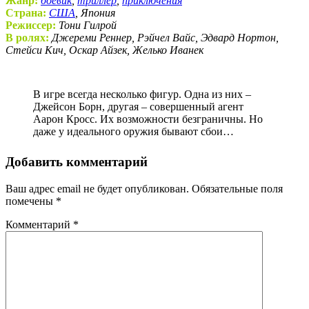
Жанр:
боевик
,
триллер
,
приключения
Страна:
США
, Япония
Режиссер:
Тони Гилрой
В ролях:
Джереми Реннер, Рэйчел Вайс, Эдвард Нортон,
Стейси Кич, Оскар Айзек, Желько Иванек
В игре всегда несколько фигур. Одна из них –
Джейсон Борн, другая – совершенный агент
Аарон Кросс. Их возможности безграничны. Но
даже у идеального оружия бывают сбои…
Добавить комментарий
Ваш адрес email не будет опубликован.
Обязательные поля
помечены
*
Комментарий
*