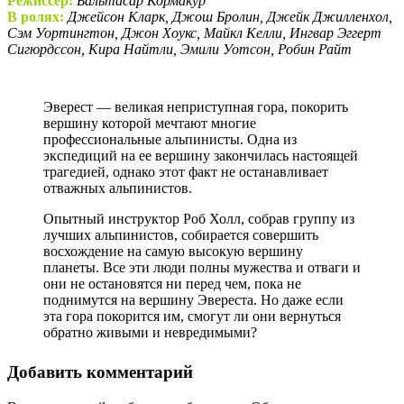
Режиссер:
Бальтасар Кормакур
В ролях:
Джейсон Кларк, Джош Бролин, Джейк Джилленхол,
Сэм Уортингтон, Джон Хоукс, Майкл Келли, Ингвар Эггерт
Сигюрдссон, Кира Найтли, Эмили Уотсон, Робин Райт
Эверест — великая неприступная гора, покорить
вершину которой мечтают многие
профессиональные альпинисты. Одна из
экспедиций на ее вершину закончилась настоящей
трагедией, однако этот факт не останавливает
отважных альпинистов.
Опытный инструктор Роб Холл, собрав группу из
лучших альпинистов, собирается совершить
восхождение на самую высокую вершину
планеты. Все эти люди полны мужества и отваги и
они не остановятся ни перед чем, пока не
поднимутся на вершину Эвереста. Но даже если
эта гора покорится им, смогут ли они вернуться
обратно живыми и невредимыми?
Добавить комментарий