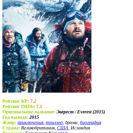
Рейтинг KP:
7.2
Рейтинг IMDb:
7.1
Оригинальное название:
Эверест / Everest (2015)
Год выхода:
2015
Жанр:
приключения
,
триллер
, драма,
биография
Страна:
Великобритания,
США
, Исландия