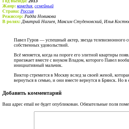
Год выхода:
2013
Жанр:
комедия
,
семейный
Страна:
Россия
Режиссер:
Радда Новикова
В ролях:
Дмитрий Нагиев, Максим Студеновский, Илья Костюк
Павел Гуров — успешный актер, звезда телевизионного сериала “Майор Лавров”. В жизни Гуров состоявшийся человек, состоятельный Казанова, который прожигает жизнь ради
собственных удовольствий.
Всё меняется, когда на пороге его элитной квартиры поя
приезжает вместе с внуком Владом, которого Павел вооб
инициативный мальчик.
Виктор стремится в Москву вслед за своей женой, которая
вернуться в семью, и они вместе вернутся в Брянск. Но в
Добавить комментарий
Ваш адрес email не будет опубликован.
Обязательные поля пом