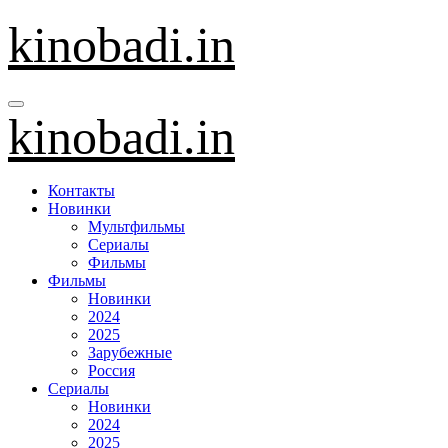
Перейти
kinobadi.in
к
содержанию
kinobadi.in
Контакты
Новинки
Мультфильмы
Сериалы
Фильмы
Фильмы
Новинки
2024
2025
Зарубежные
Россия
Сериалы
Новинки
2024
2025