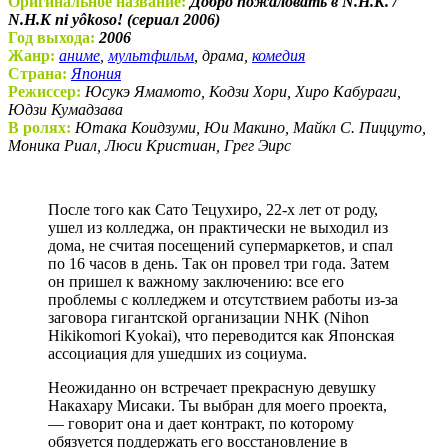
Оригинальное название:
Добро пожаловать в N.H.K. /
N.H.K ni yôkoso! (сериал 2006)
Год выхода:
2006
Жанр:
аниме
,
мультфильм
, драма,
комедия
Страна:
Япония
Режиссер:
Юсукэ Ямамото, Кодзи Хори, Хиро Кабураги,
Юдзи Кумадзава
В ролях:
Ютака Коидзуми, Юи Макино, Майкл С. Пиццуто,
Моника Риал, Люси Кристиан, Грег Эирс
После того как Сато Тецухиро, 22-х лет от роду,
ушел из колледжа, он практически не выходил из
дома, не считая посещений супермаркетов, и спал
по 16 часов в день. Так он провел три года. Затем
он пришел к важному заключению: все его
проблемы с колледжем и отсутствием работы из-за
заговора гигантской организации NHK (Nihon
Hikikomori Kyokai), что переводится как Японская
ассоциация для ушедших из социума.
Неожиданно он встречает прекрасную девушку
Накахару Мисаки. Ты выбран для моего проекта,
— говорит она и дает контракт, по которому
обязуется поддержать его восстановление в