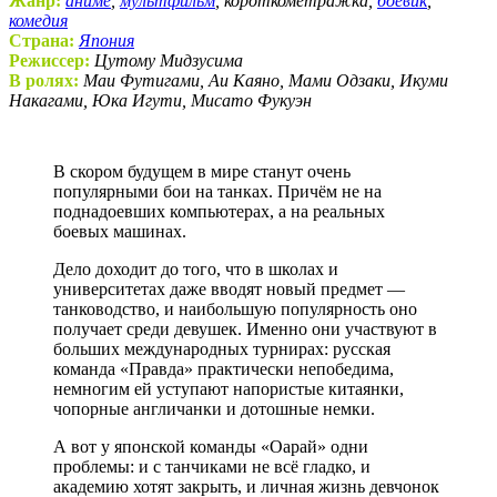
Жанр:
аниме
,
мультфильм
, короткометражка,
боевик
,
комедия
Страна:
Япония
Режиссер:
Цутому Мидзусима
В ролях:
Маи Футигами, Аи Каяно, Мами Одзаки, Икуми
Накагами, Юка Игути, Мисато Фукуэн
В скором будущем в мире станут очень
популярными бои на танках. Причём не на
поднадоевших компьютерах, а на реальных
боевых машинах.
Дело доходит до того, что в школах и
университетах даже вводят новый предмет —
танководство, и наибольшую популярность оно
получает среди девушек. Именно они участвуют в
больших международных турнирах: русская
команда «Правда» практически непобедима,
немногим ей уступают напористые китаянки,
чопорные англичанки и дотошные немки.
А вот у японской команды «Оарай» одни
проблемы: и с танчиками не всё гладко, и
академию хотят закрыть, и личная жизнь девчонок