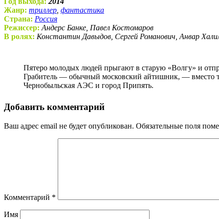
Год выхода:
2014
Жанр:
триллер
,
фантастика
Страна:
Россия
Режиссер:
Андерс Банке, Павел Костомаров
В ролях:
Константин Давыдов, Сергей Романович, Анвар Хали
Пятеро молодых людей прыгают в старую «Волгу» и отправляются на поиски вора, часом ранее укравшего из квартиры родителей главного героя восемь миллионов рублей.
Грабитель — обычный московский айтишник, — вместо тог
Чернобыльская АЭС и город Припять.
Добавить комментарий
Ваш адрес email не будет опубликован.
Обязательные поля пом
Комментарий
*
Имя