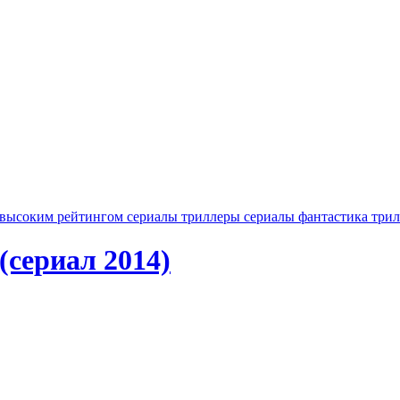
 высоким рейтингом
сериалы триллеры
сериалы фантастика
три
(сериал 2014)