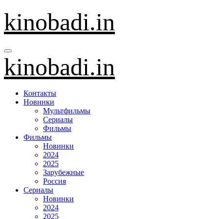
Перейти
kinobadi.in
к
содержанию
kinobadi.in
Контакты
Новинки
Мультфильмы
Сериалы
Фильмы
Фильмы
Новинки
2024
2025
Зарубежные
Россия
Сериалы
Новинки
2024
2025