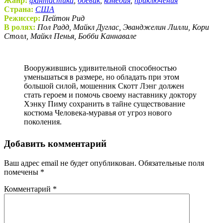
Жанр:
фантастика
,
боевик
,
комедия
,
приключения
Страна:
США
Режиссер:
Пейтон Рид
В ролях:
Пол Радд, Майкл Дуглас, Эванджелин Лилли, Кори
Столл, Майкл Пенья, Бобби Каннавале
Вооружившись удивительной способностью
уменьшаться в размере, но обладать при этом
большой силой, мошенник Скотт Лэнг должен
стать героем и помочь своему наставнику доктору
Хэнку Пиму сохранить в тайне существование
костюма Человека-муравья от угроз нового
поколения.
Добавить комментарий
Ваш адрес email не будет опубликован.
Обязательные поля
помечены
*
Комментарий
*